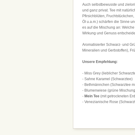
Auch selbstbewusste und zielori
und ganz privat. Tee mit natürl
Pfirsichblüten, Fruchtstückchen,
Öl u.a.m.) schärfen die Sinne 
es auf die Mischung an: Welche 
Wirkung und Genuss entscheide
Aromatisierter Schwarz- und Grü
Mineralien und Gerbstoffen), Fr
Unsere Empfehlung:
- Miss Grey (lieblicher Schwarz
- Sahne Karamel (Schwarztee)
- Bethmännchen (Schwarztee mi
- Blumenwiese (grüne Mischun
-
Mein Tee
(mit getrockneten Er
- Venezianische Rose (Schwarzt