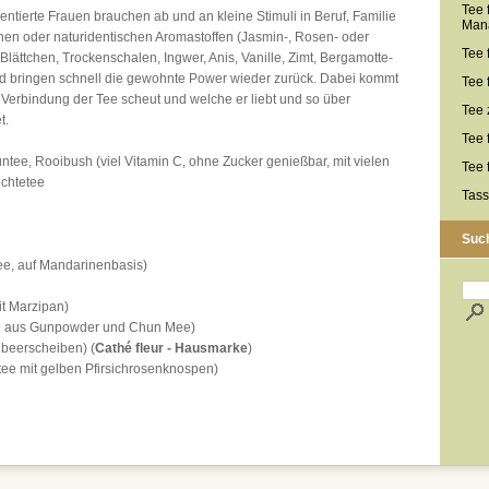
Tee 
entierte Frauen brauchen ab und an kleine Stimuli in Beruf, Familie
Man
ichen oder naturidentischen Aromastoffen (Jasmin-, Rosen- oder
Tee 
 Blättchen, Trockenschalen, Ingwer, Anis, Vanille, Zimt, Bergamotte-
und bringen schnell die gewohnte Power wieder zurück. Dabei kommt
Tee 
Verbindung der Tee scheut und welche er liebt und so über
Tee 
t.
Tee 
ntee, Rooibush (viel Vitamin C, ohne Zucker genießbar, mit vielen
Tee 
üchtetee
Tass
Suc
tee, auf Mandarinenbasis)
t Marzipan)
g aus Gunpowder und Chun Mee)
dbeerscheiben) (
Cathé fleur - Hausmarke
)
ee mit gelben Pfirsichrosenknospen)