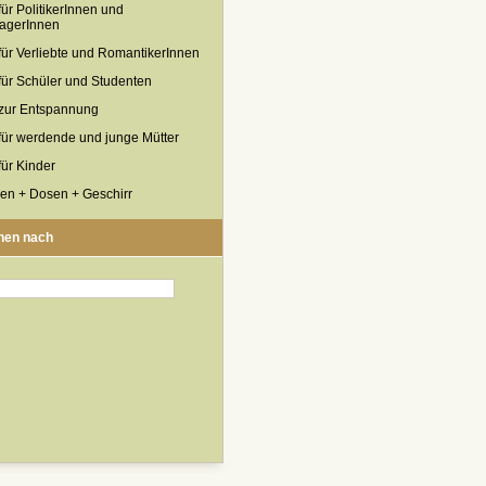
für PolitikerInnen und
agerInnen
für Verliebte und RomantikerInnen
für Schüler und Studenten
zur Entspannung
für werdende und junge Mütter
für Kinder
en + Dosen + Geschirr
hen nach