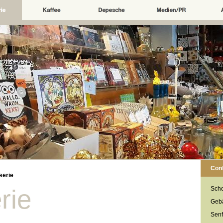
Conf
serie
rie
Sch
Geb
Senf