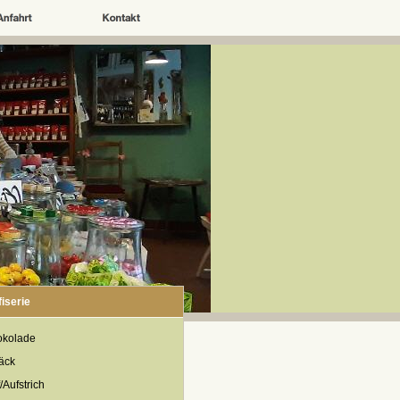
iserie
okolade
äck
/Aufstrich