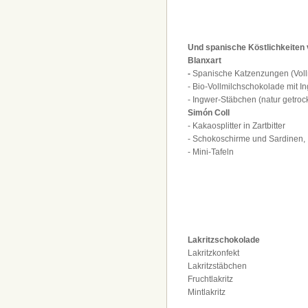
Und spanische Köstlichkeiten
Blanxart
-
Spanische Katzenzungen (Voll
- Bio-Vollmilchschokolade mit I
- Ingwer-Stäbchen (natur getroc
Simón Coll
- Kakaosplitter in Zartbitter
- Schokoschirme und Sardinen,
- Mini-Tafeln
Lakritzschokolade
Lakritzkonfekt
Lakritzstäbchen
Fruchtlakritz
Mintlakritz