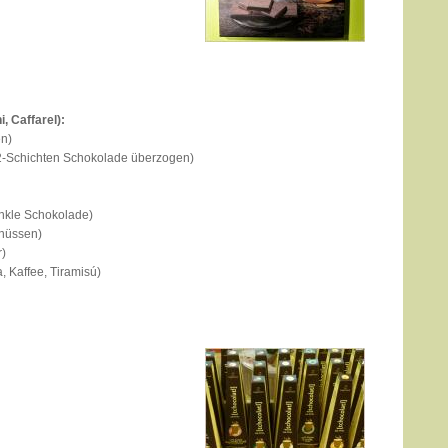
, Caffarel):
en)
 2-Schichten Schokolade überzogen)
unkle Schokolade)
lnüssen)
r)
a, Kaffee, Tiramisú)