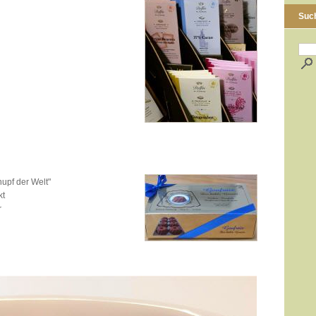
Suc
hupf der Welt"
kt
r