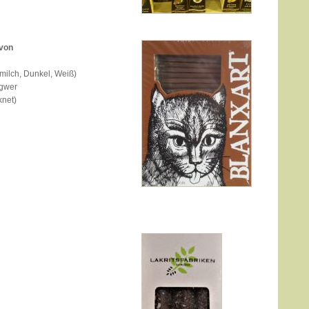
 von
milch, Dunkel, Weiß)
ngwer
knet)