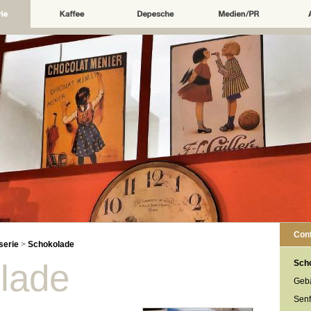
Conf
serie
>
Schokolade
lade
Sch
Geb
Senf