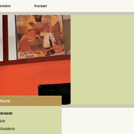
iserie
okolade
äck
/Aufstrich