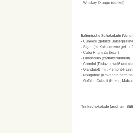
- Whiskey-Orange (dunkel)
Italienische Schokolade (Venchi
-
Cuneesi (gefüllte Baiserpralin
-
Sigari
(m. Kakaocreme gef. u.
- Cuba Rhum Zartbitter)
- Limoncello (zartbitterumhüllt)
- Cremini (Pistazie, weiß und d
- Giandujotti (mit Piemont-Hase
- Nougatine (Krokant in Zartbitte
- Gefüllte Cubotti (Kokos, Match
Trinkschokolade (auch am Stil)